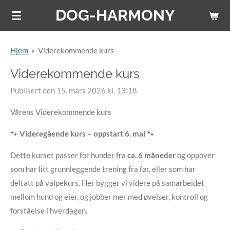
DOG-HARMONY
Gå
til
hovedinnhold
Hjem
»
Viderekommende kurs
Viderekommende kurs
Publisert den 15. mars 2026 kl. 13:18
Vårens Viderekommende kurs
🐾
Videregående kurs – oppstart 6. mai
🐾
Dette kurset passer for hunder fra
ca. 6 måneder
og oppover
som har litt grunnleggende trening fra før, eller som har
deltatt på valpekurs. Her bygger vi videre på samarbeidet
mellom hund og eier, og jobber mer med øvelser, kontroll og
forståelse i hverdagen.