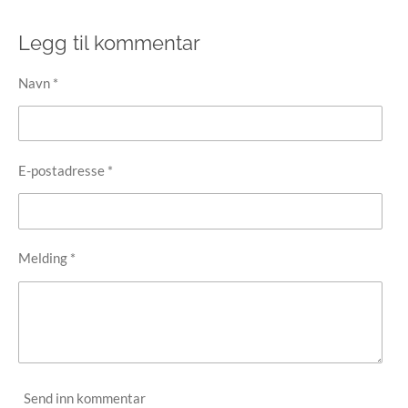
e
e
e
e
l
l
l
l
e
Legg til kommentar
Navn *
E-postadresse *
Melding *
Send inn kommentar