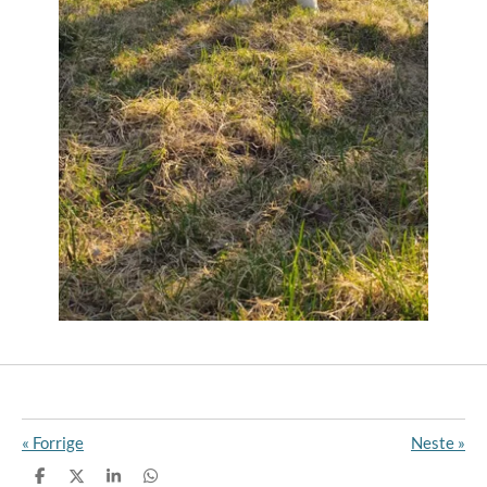
«
Forrige
Neste
»
D
D
D
D