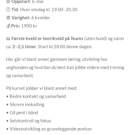
📅
Oppstart:
6. mai
🕖
Tid:
Hver onsdag kl. 19.00- 20.30
📆
Varighet:
6 kvelder
💰
Pris:
1900 kr
📖
Første kveld er teorikveld på Teams
(uten hund) og varer
ca.
2–2,5 timer
. Start kl.18.00 denne dagen.
Her går vi blant annet gjennom læring, utvikling hos
unghunden og hvordan du best kan jobbe videre med trening
og samarbeid.
På kurset jobber vi blant annet med:
• Bedre kontakt og samarbeid
• Sikrere innkalling
• Gå pent i bånd
• Selvkontroll og fokus
• Videreutvikling av grunnleggende øvelser