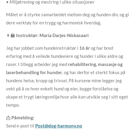
• Miljøtrening og mestring i ulike situasjoner
Målet er å styrke samarbeidet mellom deg og hunden din, og gi
dere verktøy for en trygg og harmonisk hverdag.
👩‍🏫
Instruktør: Maria Darjes-Niskasaari
Jeg har jobbet som hundeinstruktør i
16 år
og har bred
erfaring med å veilede hundeeiere og hunder i ulike aldre og
raser. I tillegg arbeider jeg med
rehabilitering, massasje og
laserbehandling for hunder
, og har derfor et sterkt fokus på
hundens helse, kropp og trivsel. På kursene mine legger jeg
vekt på å se hver enkelt hund og eier, bygge forståelse og
skape et trygt læringsmiljø hvor alle kan utvikle seg i sitt eget
tempo.
📩
Påmelding:
Send e-post til
Post@dog-harmony.no